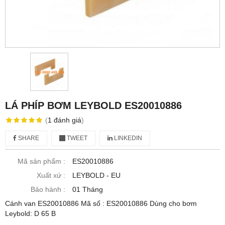
LÁ PHÍP BƠM LEYBOLD ES20010886
(
1
đánh giá
)
SHARE
TWEET
LINKEDIN
Mã sản phẩm :
ES20010886
Xuất xứ :
LEYBOLD - EU
Bảo hành :
01 Tháng
Cánh van ES20010886 Mã số : ES20010886 Dùng cho bơm
Leybold: D 65 B