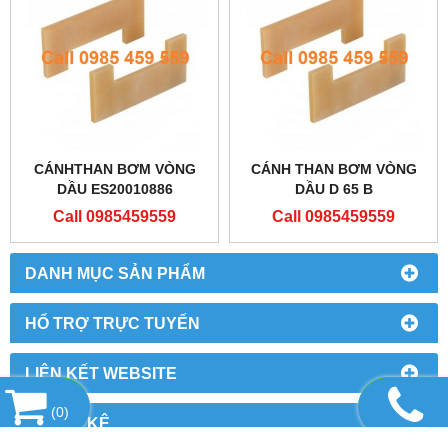
CÁNHTHAN BƠM VÒNG
CÁNH THAN BƠM VÒNG
DẦU ES20010886
DẦU D 65 B
Call 0985459559
Call 0985459559
DANH MỤC SẢN PHẨM
HỔ TRỢ TRỰC TUYẾN
LIÊN KẾT WEBSITE
(
0
)
THỐNG KÊ