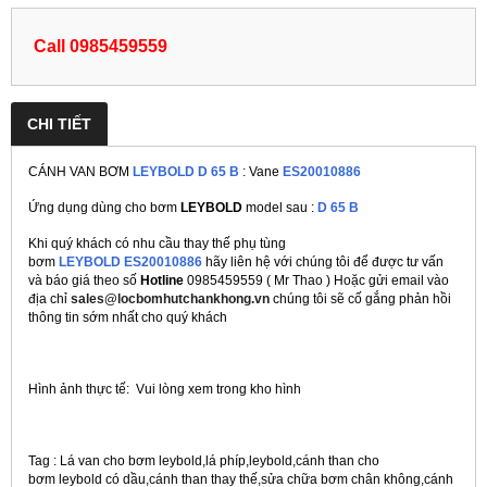
Call 0985459559
CHI TIẾT
CÁNH VAN BƠM
LEYBOLD D 65 B
: Vane
ES20010886
Ứng dụng dùng cho bơm
LEYBOLD
model sau :
D 65 B
Khi quý khách có nhu cầu thay thế phụ tùng
bơm
LEYBOLD ES20010886
hãy liên hệ với chúng tôi để được tư vấn
và báo giá theo số
Hotline
0985459559 ( Mr Thao ) Hoặc gửi email vào
địa chỉ
sales@locbomhutchankhong.vn
chúng tôi sẽ cố gắng phản hồi
thông tin sớm nhất cho quý khách
Hình ảnh thực tế: Vui lòng xem trong kho hình
Tag : Lá van cho bơm leybold,lá phíp,leybold,cánh than cho
bơm leybold có dầu,cánh than thay thế,sửa chữa bơm chân không,cánh