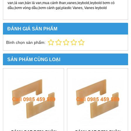
van,lá van,bán lá van,mua cánh than,vanes,leybold,leybold
bơm có
dầu,bơm vòng dầu,bơm cánh gạt,plastic Vanes, Vanes leybold
ĐÁNH GIÁ SẢN PHẨM
Bình chọn sản phẩm:
SẢN PHẨM CÙNG LOẠI