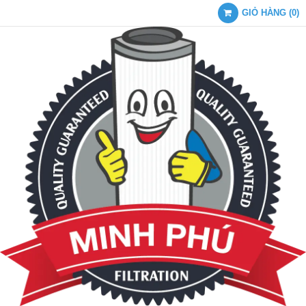
GIỎ HÀNG
(
0
)