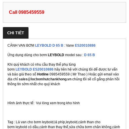
Call 0985459559
CHI TIẾT
CÁNH VAN BƠM
LEYBOLD D 65 B
: Vane
ES20010886
Ứng dụng dùng cho bơm
LEYBOLD
model sau :
D 65 B
Khi quý khách có nhu cầu thay thế phụ tùng
bơm
LEYBOLD ES20010886
hãy liên hệ với chúng tôi để được tư vấn
và báo giá theo số
Hotline
0985459559 ( Mr Thao ) Hoặc gửi email vào
địa chỉ
sales@locbomhutchankhong.vn
chúng tôi sẽ cố gắng phản hồi
thông tin sớm nhất cho quý khách
Hình ảnh thực tế: Vui lòng xem trong kho hình
Tag : Lá van cho bơm leybold,lá phíp,leybold,cánh than cho
bơm leybold có dầu,cánh than thay thế,sửa chữa bơm chân không,cánh