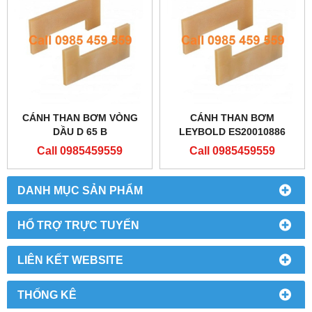
CÁNH THAN BƠM VÒNG
CÁNH THAN BƠM
DẦU D 65 B
LEYBOLD ES20010886
Call 0985459559
Call 0985459559
DANH MỤC SẢN PHẨM
HỔ TRỢ TRỰC TUYẾN
LIÊN KẾT WEBSITE
THỐNG KÊ