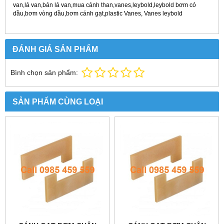
van,lá van,bán lá van,mua cánh than,vanes,leybold,leybold
bơm có
dầu,bơm vòng dầu,bơm cánh gạt,plastic Vanes, Vanes leybold
ĐÁNH GIÁ SẢN PHẨM
Bình chọn sản phẩm:
SẢN PHẨM CÙNG LOẠI