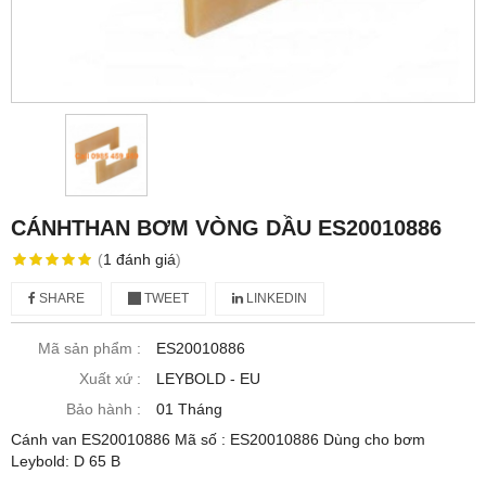
CÁNHTHAN BƠM VÒNG DẦU ES20010886
(
1
đánh giá
)
SHARE
TWEET
LINKEDIN
Mã sản phẩm :
ES20010886
Xuất xứ :
LEYBOLD - EU
Bảo hành :
01 Tháng
Cánh van ES20010886 Mã số : ES20010886 Dùng cho bơm
Leybold: D 65 B