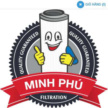
GIỎ HÀNG
(
0
)