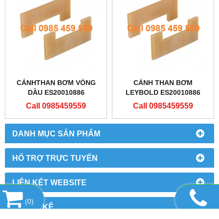
CÁNHTHAN BƠM VÒNG
CÁNH THAN BƠM
DẦU ES20010886
LEYBOLD ES20010886
Call 0985459559
Call 0985459559
DANH MỤC SẢN PHẨM
HỔ TRỢ TRỰC TUYẾN
LIÊN KẾT WEBSITE
(
0
)
THỐNG KÊ