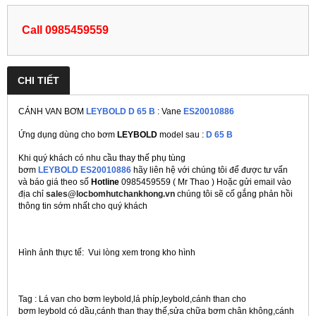
Call 0985459559
CHI TIẾT
CÁNH VAN BƠM
LEYBOLD D 65 B
: Vane
ES20010886
Ứng dụng dùng cho bơm
LEYBOLD
model sau :
D 65 B
Khi quý khách có nhu cầu thay thế phụ tùng
bơm
LEYBOLD ES20010886
hãy liên hệ với chúng tôi để được tư vấn
và báo giá theo số
Hotline
0985459559 ( Mr Thao ) Hoặc gửi email vào
địa chỉ
sales@locbomhutchankhong.vn
chúng tôi sẽ cố gắng phản hồi
thông tin sớm nhất cho quý khách
Hình ảnh thực tế: Vui lòng xem trong kho hình
Tag : Lá van cho bơm leybold,lá phíp,leybold,cánh than cho
bơm leybold có dầu,cánh than thay thế,sửa chữa bơm chân không,cánh