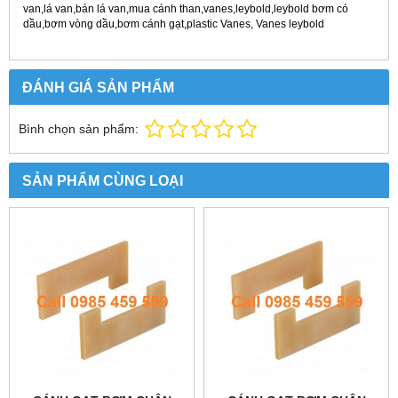
van,lá van,bán lá van,mua cánh than,vanes,leybold,leybold
bơm có
dầu,bơm vòng dầu,bơm cánh gạt,plastic Vanes, Vanes leybold
ĐÁNH GIÁ SẢN PHẨM
Bình chọn sản phẩm:
SẢN PHẨM CÙNG LOẠI