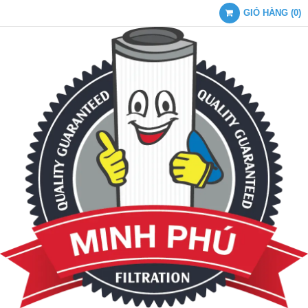
GIỎ HÀNG
(
0
)