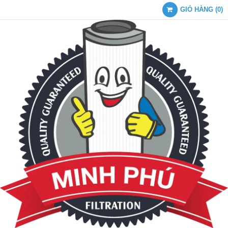
GIỎ HÀNG
(
0
)