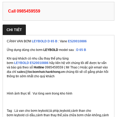
Call 0985459559
CHI TIẾT
CÁNH VAN BƠM
LEYBOLD D 65 B
: Vane
ES20010886
Ứng dụng dùng cho bơm
LEYBOLD
model sau :
D 65 B
Khi quý khách có nhu cầu thay thế phụ tùng
bơm
LEYBOLD ES20010886
hãy liên hệ với chúng tôi để được tư vấn
và báo giá theo số
Hotline
0985459559 ( Mr Thao ) Hoặc gửi email vào
địa chỉ
sales@locbomhutchankhong.vn
chúng tôi sẽ cố gắng phản hồi
thông tin sớm nhất cho quý khách
Hình ảnh thực tế: Vui lòng xem trong kho hình
Tag : Lá van cho bơm leybold,lá phíp,leybold,cánh than cho
bơm leybold có dầu,cánh than thay thế,sửa chữa bơm chân không,cánh