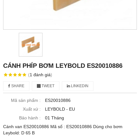
CÁNH PHÍP BƠM LEYBOLD ES20010886
(
1
đánh giá
)
SHARE
TWEET
LINKEDIN
Mã sản phẩm :
ES20010886
Xuất xứ :
LEYBOLD - EU
Bảo hành :
01 Tháng
Cánh van ES20010886 Mã số : ES20010886 Dùng cho bơm
Leybold: D 65 B