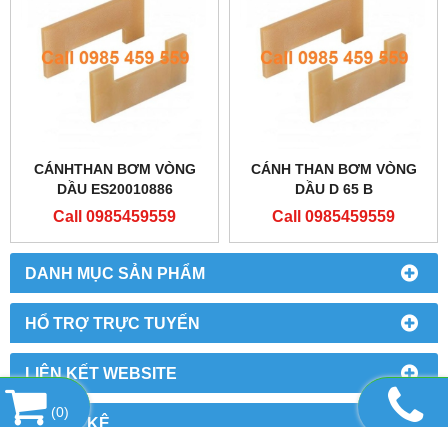
CÁNHTHAN BƠM VÒNG
CÁNH THAN BƠM VÒNG
DẦU ES20010886
DẦU D 65 B
Call 0985459559
Call 0985459559
DANH MỤC SẢN PHẨM
HỔ TRỢ TRỰC TUYẾN
LIÊN KẾT WEBSITE
(
0
)
THỐNG KÊ