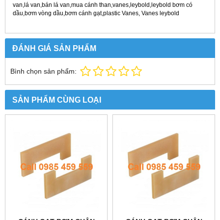
van,lá van,bán lá van,mua cánh than,vanes,leybold,leybold
bơm có
dầu,bơm vòng dầu,bơm cánh gạt,plastic Vanes, Vanes leybold
ĐÁNH GIÁ SẢN PHẨM
Bình chọn sản phẩm:
SẢN PHẨM CÙNG LOẠI