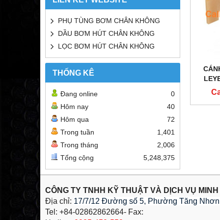
PHỤ TÙNG BƠM CHÂN KHÔNG
DẦU BƠM HÚT CHÂN KHÔNG
LỌC BƠM HÚT CHÂN KHÔNG
CÁN
THỐNG KÊ
LEY
Ca
Đang online
0
Hôm nay
40
Hôm qua
72
Trong tuần
1,401
Trong tháng
2,006
Tổng cộng
5,248,375
CÔNG TY TNHH KỸ THUẬT VÀ DỊCH VỤ MINH
Địa chỉ:
17/7/12 Đường số 5, Phường Tăng Nhơn 
Tel: +84-02862862664- Fax: