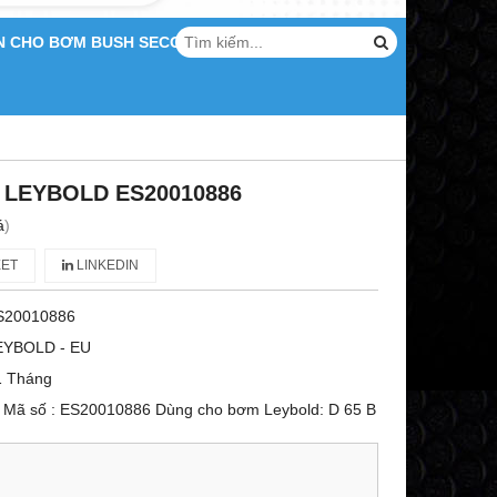
N CHO BƠM BUSH SECO
 LEYBOLD ES20010886
á
)
ET
LINKEDIN
S20010886
EYBOLD - EU
1 Tháng
Mã số : ES20010886 Dùng cho bơm Leybold: D 65 B