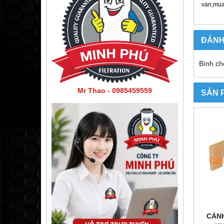
van,mua
ĐÁNH
Bình ch
Mr Thao - 0985459559
SẢN 
CÁN