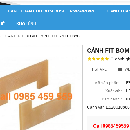
CÁNH THAN CHO BƠM BUSCH R5/RA/RB/RC
CÁNH THA
 HỆ
KHO HÌNH
CÁNH FIT BƠM LEYBOLD ES20010886
CÁNH FIT BƠM
(
1
đánh gi
SHARE
TWE
Mã sản phẩm :
E
Xuất xứ :
L
Bảo hành :
0
Cánh van ES20010886 
Call 0985459559