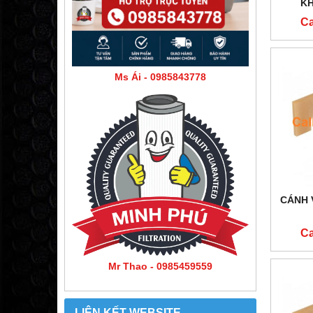
K
Ca
Ms Ái - 0985843778
CÁNH 
Ca
Mr Thao - 0985459559
LIÊN KẾT WEBSITE