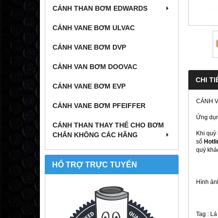
CÁNH THAN BƠM EDWARDS
CÁNH VANE BƠM ULVAC
CÁNH VANE BƠM DVP
CÁNH VAN BƠM DOOVAC
CHI TI
CÁNH VANE BƠM EVP
CÁNH 
CÁNH VANE BƠM PFEIFFER
Ứng dụ
CÁNH THAN THAY THẾ CHO BƠM
Khi quý
CHÂN KHÔNG CÁC HÃNG
số
Hotli
quý khá
HỔ TRỢ TRỰC TUYẾN
Hình ảnh
Tag : L