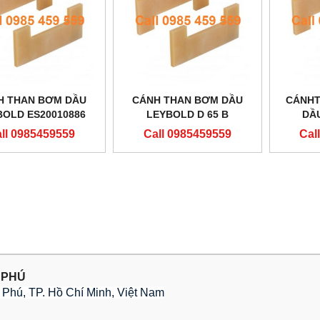
H THAN BƠM DẦU
CÁNH THAN BƠM DẦU
CÁNHT
BOLD ES20010886
LEYBOLD D 65 B
DẦU
ll 0985459559
Call 0985459559
Cal
 PHÚ
Phú, TP. Hồ Chí Minh, Việt Nam