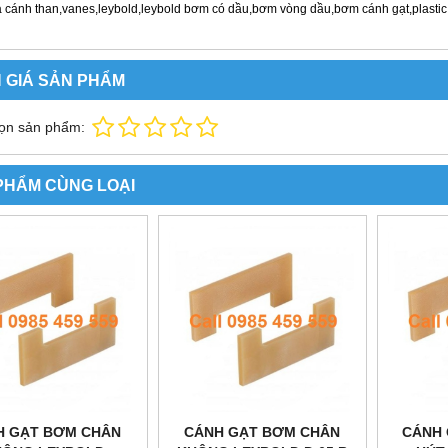
 cánh than,vanes,leybold,leybold
bơm có dầu,bơm vòng dầu,bơm cánh gạt,plastic
 GIÁ SẢN PHẨM
ọn sản phẩm:
PHẨM CÙNG LOẠI
H GẠT BƠM CHÂN
CÁNH GẠT BƠM CHÂN
CÁNH