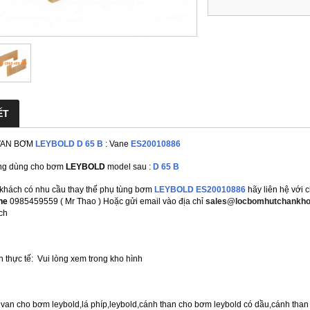
ẾT
VAN BƠM
LEYBOLD D 65 B
: Vane
ES20010886
ng dùng cho bơm
LEYBOLD
model sau :
D 65 B
 khách có nhu cầu thay thế phụ tùng bơm
LEYBOLD ES20010886
hãy liên hệ với 
ne
0985459559 ( Mr Thao ) Hoặc gửi email vào địa chỉ
sales@locbomhutchankho
ch
 thực tế: Vui lòng xem trong kho hình
á van cho bơm leybold,lá phíp,leybold,cánh than cho bơm leybold có dầu,cánh tha