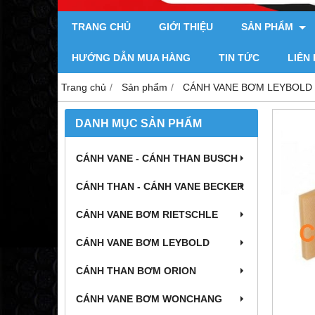
TRANG CHỦ
GIỚI THIỆU
SẢN PHẨM
HƯỚNG DẪN MUA HÀNG
TIN TỨC
LIÊN
Trang chủ
Sản phẩm
CÁNH VANE BƠM LEYBOLD
DANH MỤC SẢN PHẨM
CÁNH VANE - CÁNH THAN BUSCH
CÁNH THAN - CÁNH VANE BECKER
CÁNH VANE BƠM RIETSCHLE
CÁNH VANE BƠM LEYBOLD
CÁNH THAN BƠM ORION
CÁNH VANE BƠM WONCHANG