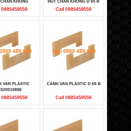
 CHÂN KHÔNG
HÚT CHÂN KHÔNG D 65 B
ES20010886
l 0985459559
Call 0985459559
 VAN PLASTIC
CÁNH VAN PLASTIC D 65 B
ES20010886
l 0985459559
Call 0985459559