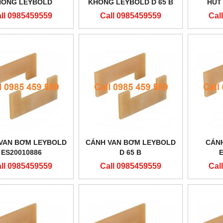
HÔNG LEYBOLD
KHÔNG LEYBOLD D 65 B
HÚT
ES20010886
ll 0985459559
Call 0985459559
Cal
VAN BƠM LEYBOLD
CÁNH VAN BƠM LEYBOLD
CÁNH
ES20010886
D 65 B
ll 0985459559
Call 0985459559
Cal