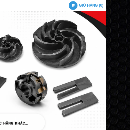
GIỎ HÀNG
(
0
)