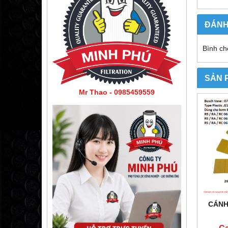
ĐÁNH
Bình ch
SẢN 
Mr Thao - 0985459559
CÁNH