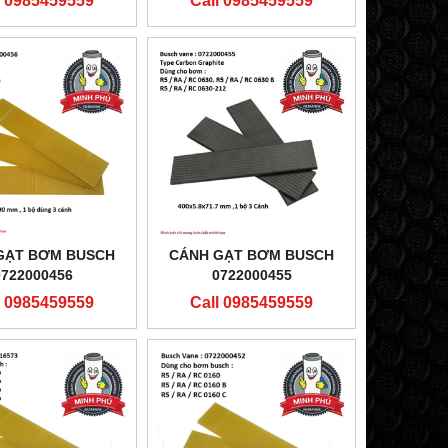
l 0985459559
Call 0985459559
GẠT BƠM BUSCH
CÁNH GẠT BƠM BUSCH
0722000456
0722000455
l 0985459559
Call 0985459559