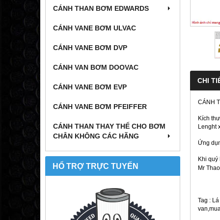
CÁNH THAN BƠM EDWARDS
CÁNH VANE BƠM ULVAC
CÁNH VANE BƠM DVP
CÁNH VAN BƠM DOOVAC
CHI TI
CÁNH VANE BƠM EVP
CÁNH 
CÁNH VANE BƠM PFEIFFER
Kích th
CÁNH THAN THAY THẾ CHO BƠM
Lenght x
CHÂN KHÔNG CÁC HÃNG
Ứng dụn
Khi quý
HỔ TRỢ TRỰC TUYẾN
Mr Thao
Tag : L
van,mua