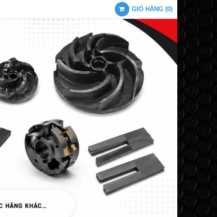
GIỎ HÀNG
(
0
)