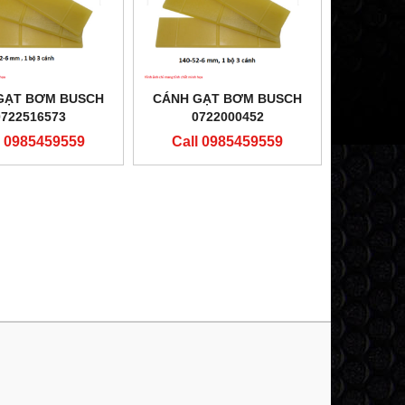
GẠT BƠM BUSCH
CÁNH GẠT BƠM BUSCH
0722516573
0722000452
l 0985459559
Call 0985459559