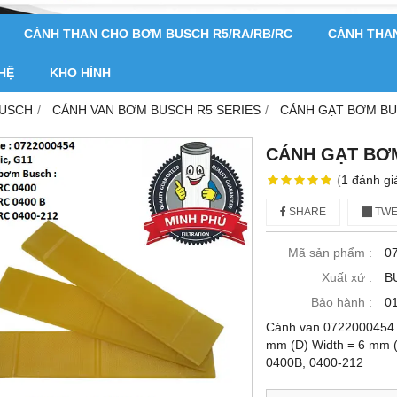
CÁNH THAN CHO BƠM BUSCH R5/RA/RB/RC
CÁNH THA
 HỆ
KHO HÌNH
BUSCH
CÁNH VAN BƠM BUSCH R5 SERIES
CÁNH GẠT BƠM BU
CÁNH GẠT BƠM
(
1
đánh gi
SHARE
TWE
Mã sản phẩm :
0
Xuất xứ :
B
Bảo hành :
0
Cánh van 0722000454 M
mm (D) Width = 6 mm (
0400B, 0400-212