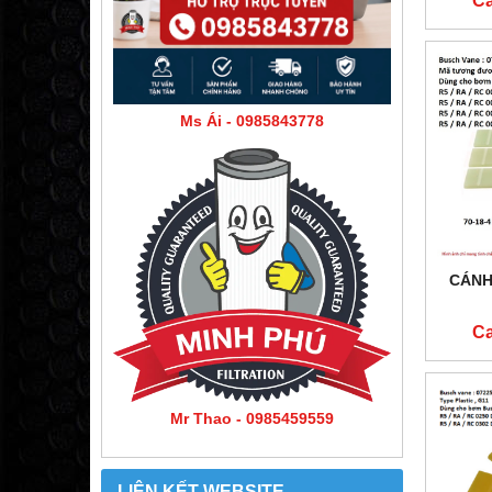
Ca
Ms Ái - 0985843778
CÁNH
Ca
Mr Thao - 0985459559
LIÊN KẾT WEBSITE