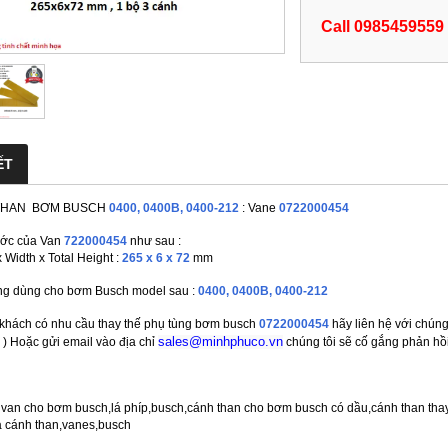
Call 0985459559
ẾT
THAN BƠM BUSCH
0400, 0400B, 0400-212
: Vane
0722000454
ước của Van
722000454
như sau :
 Width x Total Height :
265 x 6 x 72
mm
g dùng cho bơm Busch model sau :
0400, 0400B, 0400-212
 khách có nhu cầu thay thế phụ tùng bơm busch
0722000454
hãy liên hệ với chúng
 ) Hoặc gửi email vào địa chỉ
sales@minhphuco.vn
chúng tôi sẽ cố gắng phản hồ
á van cho bơm busch,lá phíp,busch,cánh than cho bơm busch có dầu,cánh than tha
 cánh than,vanes,busch