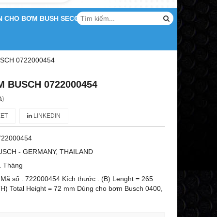
N CHO BƠM BUSH SECO
SCH 0722000454
 BUSCH 0722000454
á
)
ET
LINKEDIN
722000454
USCH - GERMANY, THAILAND
1 Tháng
ã số : 722000454 Kích thước : (B) Lenght = 265
H) Total Height = 72 mm Dùng cho bơm Busch 0400,