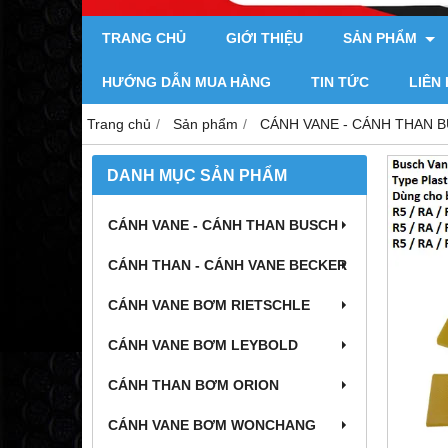
TRANG CHỦ
GIỚI THIỆU
SẢN PHẨM
HƯỚNG DẪN MUA HÀNG
TIN TỨC
LIÊN
Trang chủ
Sản phẩm
CÁNH VANE - CÁNH THAN 
DANH MỤC SẢN PHẨM
CÁNH VANE - CÁNH THAN BUSCH
CÁNH THAN - CÁNH VANE BECKER
CÁNH VANE BƠM RIETSCHLE
CÁNH VANE BƠM LEYBOLD
CÁNH THAN BƠM ORION
CÁNH VANE BƠM WONCHANG