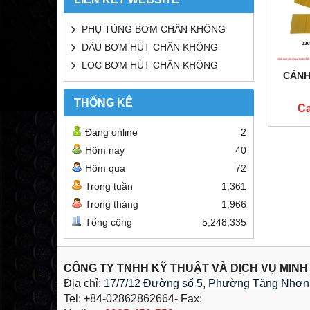
PHỤ TÙNG BƠM CHÂN KHÔNG
DẦU BƠM HÚT CHÂN KHÔNG
LỌC BƠM HÚT CHÂN KHÔNG
CÁNH
THỐNG KÊ
Ca
Đang online
2
Hôm nay
40
Hôm qua
72
Trong tuần
1,361
Trong tháng
1,966
Tổng cộng
5,248,335
CÔNG TY TNHH KỸ THUẬT VÀ DỊCH VỤ MINH
Địa chỉ:
17/7/12 Đường số 5, Phường Tăng Nhơn 
Tel: +84-02862862664- Fax: