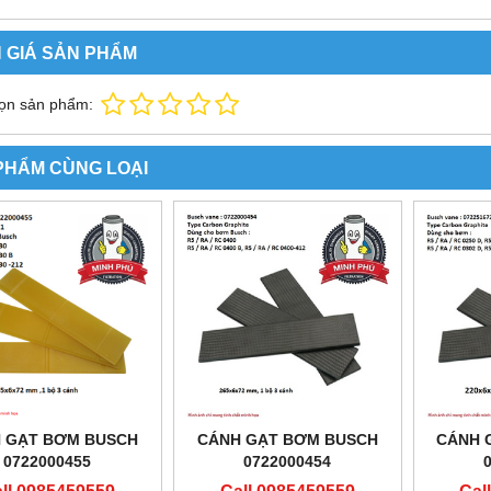
 GIÁ SẢN PHẨM
ọn sản phẩm:
PHẨM CÙNG LOẠI
 GẠT BƠM BUSCH
CÁNH GẠT BƠM BUSCH
CÁNH 
0722000455
0722000454